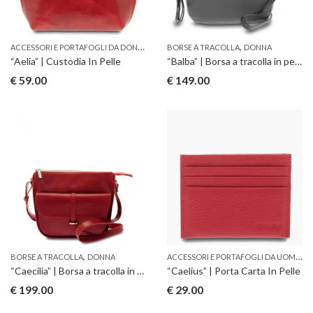
A
CCESSORI E PORTAFOGLI DA DONNA
,
,
DONNA
BORSE A TRACOLLA
DONNA
“Aelia” | Custodia In Pelle
“Balba” | Borsa a tracolla in pelle di mucca
€
59.00
€
149.00
,
A
CCESSORI E PORTAFOGLI DA UOMO
,
BORSE A TRACOLLA
DONNA
U
“Caecilia” | Borsa a tracolla in pelle di vitello
“Caelius” | Porta Carta In Pelle
€
199.00
€
29.00