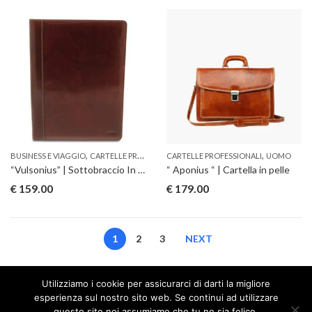
,
,
BUSINESS E VIAGGIO
CARTELLE PROFESSIONALI
CARTELLE PROFESSIONALI
UOMO
“Vulsonius” | Sottobraccio In Pelle
“ Aponius “ | Cartella in pelle
€
159.00
€
179.00
1
2
3
NEXT
Utilizziamo i cookie per assicurarci di darti la migliore
esperienza sul nostro sito web. Se continui ad utilizzare
questo sito noi assumiamo che tu ne sia felice.