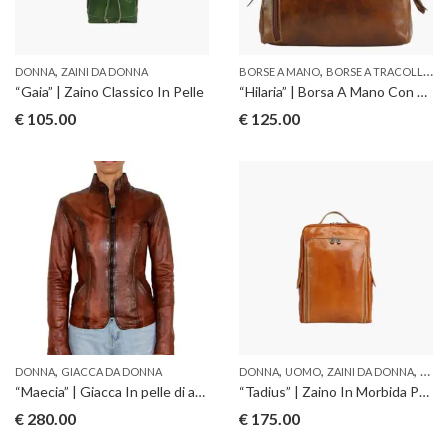
,
,
,
DONNA
ZAINI DA DONNA
BORSE A MANO
BORSE A TRACOLLA
D
“Gaia” | Zaino Classico In Pelle
“Hilaria” | Borsa A Mano Con Tracolla
€
105.00
€
125.00
,
,
,
,
DONNA
GIACCA DA DONNA
DONNA
UOMO
ZAINI DA DONNA
ZAIN
“Maecia” | Giacca In pelle di agnello
“Tadius” | Zaino In Morbida Pelle
€
280.00
€
175.00